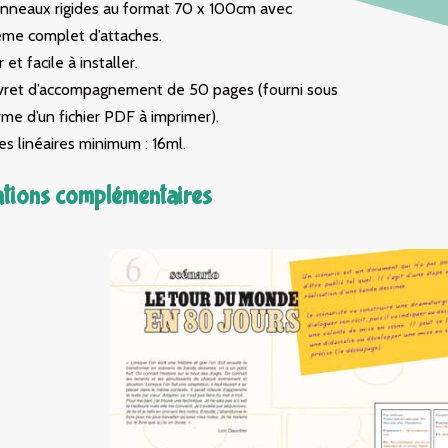
anneaux rigides au format 70 x 100cm avec
ème complet d’attaches.
 et facile à installer.
ivret d’accompagnement de 50 pages (fourni sous
rme d’un fichier PDF à imprimer).
s linéaires minimum : 16ml.
tions complémentaires